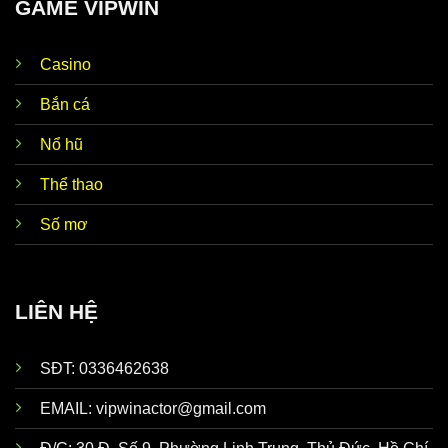
GAME VIPWIN
Casino
Bắn cá
Nổ hũ
Thể thao
Số mơ
LIÊN HỆ
SĐT: 0336462638
EMAIL:
vipwinactor@gmail.com