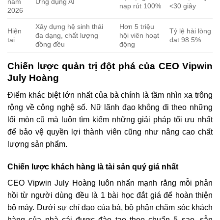
năm
Ứng dụng AI
nạp rút 100%
<30 giây
2026
Xây dựng hệ sinh thái
Hơn 5 triệu
Hiện
Tỷ lệ hài lòng
đa dạng, chất lượng
hội viên hoạt
tại
đạt 98.5%
đồng đều
động
Chiến lược quản trị đột phá của CEO Vipwin
July Hoàng
Điểm khác biệt lớn nhất của bà chính là tầm nhìn xa trông
rộng về công nghệ số. Nữ lãnh đạo không đi theo những
lối mòn cũ mà luôn tìm kiếm những giải pháp tối ưu nhất
để bảo vệ quyền lợi thành viên cũng như nâng cao chất
lượng sản phẩm.
Chiến lược khách hàng là tài sản quý giá nhất
CEO Vipwin July Hoàng luôn nhấn mạnh rằng mỗi phản
hồi từ người dùng đều là 1 bài học đắt giá để hoàn thiện
bộ máy. Dưới sự chỉ đạo của bà, bộ phận chăm sóc khách
hàng của nhà cái được đào tạo theo chuẩn 5 sao, sẵn