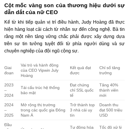
Cột mốc vàng son của thương hiệu dưới sự
dẫn dắt của nữ CEO
Kể từ khi tiếp quản vị trí điều hành, Judy Hoàng đã thực
hiện hàng loạt cải cách từ nhân sự đến công nghệ. Bà tin
rằng một nền tảng vững chắc phải được xây dựng dựa
trên sự tin tưởng tuyệt đối từ phía người dùng và sự
chuyên nghiệp của đội ngũ cộng sự.
Vai trò và hành động
Giai
Kết quả đạt
Chỉ số tăng
của CEO Vipwin July
đoạn
được
trưởng
Hoàng
2023
Đạt chứng
Tăng 40%
Tái cấu trúc hệ thống
–
chỉ SSL quốc
thành viên
bảo mật
2024
tế
mới
2024
Mở rộng thị trường
Trở thành top
Doanh thu
–
trong các quốc gia Đông
3 nhà cái uy
đạt 500 triệu
2025
Nam Á
tín
USD
Đầu
Tự động hóa
Tốc độ xử lý