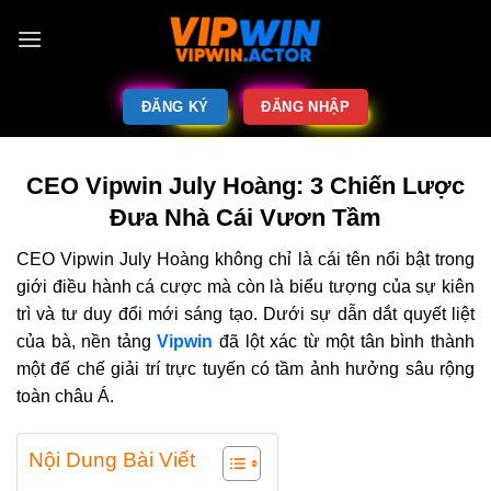
ĐĂNG KÝ
ĐĂNG NHẬP
CEO Vipwin July Hoàng: 3 Chiến Lược
Đưa Nhà Cái Vươn Tầm
CEO Vipwin July Hoàng không chỉ là cái tên nổi bật trong
giới điều hành cá cược mà còn là biểu tượng của sự kiên
trì và tư duy đổi mới sáng tạo. Dưới sự dẫn dắt quyết liệt
của bà, nền tảng
Vipwin
đã lột xác từ một tân bình thành
một đế chế giải trí trực tuyến có tầm ảnh hưởng sâu rộng
toàn châu Á.
Nội Dung Bài Viết