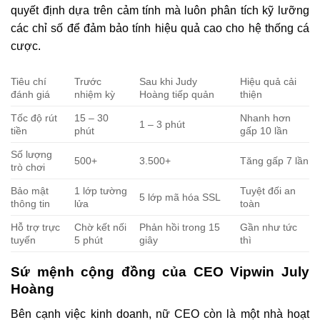
quyết định dựa trên cảm tính mà luôn phân tích kỹ lưỡng
các chỉ số để đảm bảo tính hiệu quả cao cho hệ thống cá
cược.
Tiêu chí
Trước
Sau khi Judy
Hiệu quả cải
đánh giá
nhiệm kỳ
Hoàng tiếp quản
thiện
Tốc độ rút
15 – 30
Nhanh hơn
1 – 3 phút
tiền
phút
gấp 10 lần
Số lượng
500+
3.500+
Tăng gấp 7 lần
trò chơi
Bảo mật
1 lớp tường
Tuyệt đối an
5 lớp mã hóa SSL
thông tin
lửa
toàn
Hỗ trợ trực
Chờ kết nối
Phản hồi trong 15
Gần như tức
tuyến
5 phút
giây
thì
Sứ mệnh cộng đồng của CEO Vipwin July
Hoàng
Bên cạnh việc kinh doanh, nữ CEO còn là một nhà hoạt