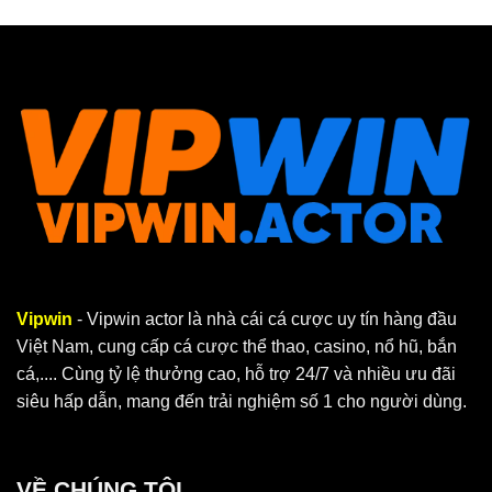
Vipwin
- Vipwin actor là nhà cái cá cược uy tín hàng đầu
Việt Nam, cung cấp cá cược thể thao, casino, nổ hũ, bắn
cá,.... Cùng tỷ lệ thưởng cao, hỗ trợ 24/7 và nhiều ưu đãi
siêu hấp dẫn, mang đến trải nghiệm số 1 cho người dùng.
VỀ CHÚNG TÔI