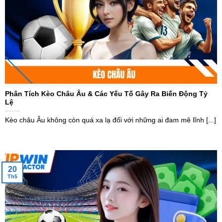
Phân Tích Kèo Châu Âu & Các Yếu Tố Gây Ra Biến Động Tỷ
Lệ
Kèo châu Âu không còn quá xa lạ đối với những ai đam mê lĩnh [...]
20
Th5