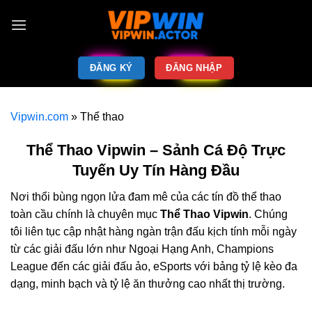
ĐĂNG KÝ
ĐĂNG NHẬP
Vipwin.com
»
Thể thao
Thể Thao Vipwin – Sảnh Cá Độ Trực
Tuyến Uy Tín Hàng Đầu
Nơi thổi bùng ngọn lửa đam mê của các tín đồ thể thao
toàn cầu chính là chuyên mục
Thể Thao Vipwin
. Chúng
tôi liên tục cập nhật hàng ngàn trận đấu kịch tính mỗi ngày
từ các giải đấu lớn như Ngoại Hạng Anh, Champions
League đến các giải đấu ảo, eSports với bảng tỷ lệ kèo đa
dạng, minh bạch và tỷ lệ ăn thưởng cao nhất thị trường.