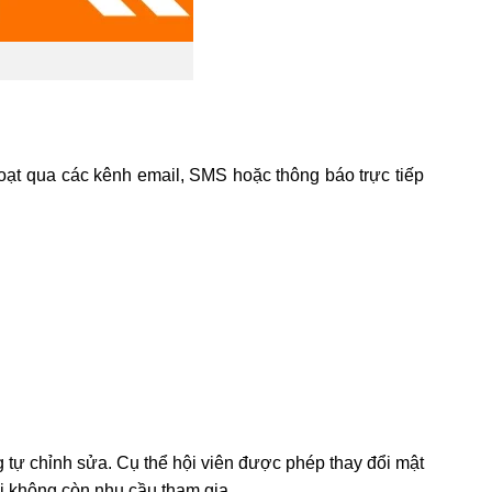
hoạt qua các kênh email, SMS hoặc thông báo trực tiếp
g tự chỉnh sửa. Cụ thể hội viên được phép thay đổi mật
hi không còn nhu cầu tham gia.