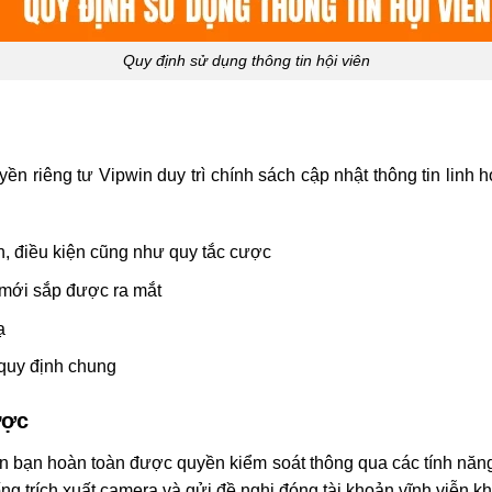
Quy định sử dụng thông tin hội viên
ền riêng tư Vipwin duy trì chính sách cập nhật thông tin linh 
n, điều kiện cũng như quy tắc cược
 mới sắp được ra mắt
ạ
 quy định chung
ược
nên bạn hoàn toàn được quyền kiểm soát thông qua các tính năn
ng trích xuất camera và gửi đề nghị đóng tài khoản vĩnh viễn k