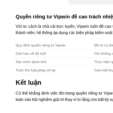
Quyền riêng tư Vipwin đề cao trách nh
Với tư cách là nhà cái trực tuyến, Vipwin luôn đề cao 
thành niên, hệ thống áp dụng các biện pháp kiểm soát
Quy định quyền riêng tư Vipwin
Mô tả cụ th
Giới hạn về độ tuổi
Chỉ những c
Xác minh danh tính
Thực hiện q
Tuân thủ luật pháp sở tại
Cam kết thự
Kết luận
Có thể khẳng định việc tôn trọng quyền riêng tư Vip
toàn vào trải nghiệm giải trí thay vì lo lắng cho bất kỳ 