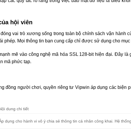
ập các quy tắc rõ ràng trong việc bảo mật dữ liệu là điều khô
của hội viên
õi, đóng vai trò xương sống trong toàn bộ chính sách vận hành 
ái phép. Mọi thông tin bạn cung cấp chỉ được sử dụng cho mục 
mạnh mẽ vào công nghệ mã hóa SSL 128-bit hiện đại. Đây là g
ạn mã phức tạp.
ộng đồng người chơi, quyền riêng tư Vipwin áp dụng các biện 
Nội dung chi tiết
Áp dụng cho hành vi vô ý chia sẻ thông tin cá nhân công khai. Hệ thốn