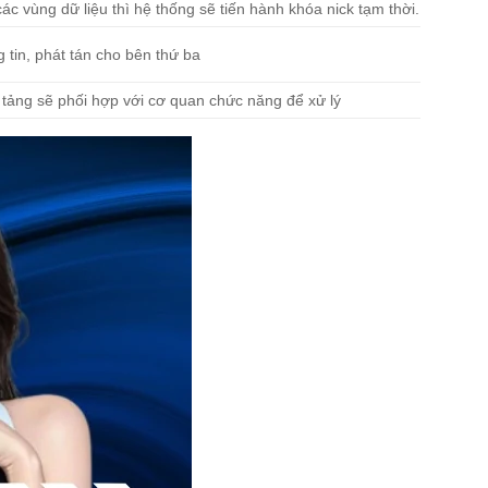
ác vùng dữ liệu thì hệ thống sẽ tiến hành khóa nick tạm thời.
 tin, phát tán cho bên thứ ba
 tảng sẽ phối hợp với cơ quan chức năng để xử lý