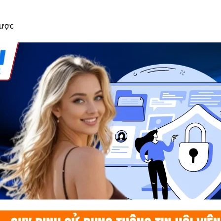
i
cược