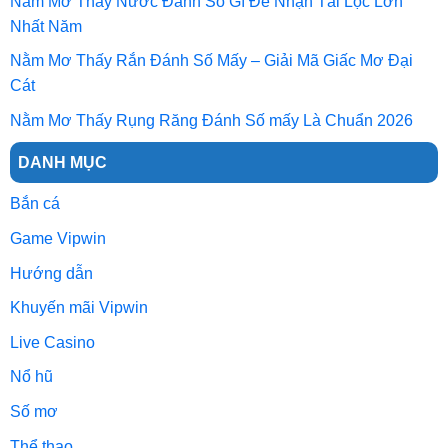
Nằm Mơ Thấy Nước Đánh Số Gì Để Nhận Tài Lộc Lớn
Nhất Năm
Nằm Mơ Thấy Rắn Đánh Số Mấy – Giải Mã Giấc Mơ Đại
Cát
Nằm Mơ Thấy Rụng Răng Đánh Số mấy Là Chuẩn 2026
DANH MỤC
Bắn cá
Game Vipwin
Hướng dẫn
Khuyến mãi Vipwin
Live Casino
Nổ hũ
Số mơ
Thể thao