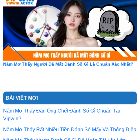
Nằm Mơ Thấy Người Đã Mất Đánh Số Gì Là Chuẩn Xác Nhất?
BÀI VIẾT MỚI
Nằm Mơ Thấy Đàn Ông Chết Đánh Số Gì Chuẩn Tại
Vipwin?
Nằm Mơ Thấy Rất Nhiều Tiền Đánh Số Mấy Và Thông Điệp