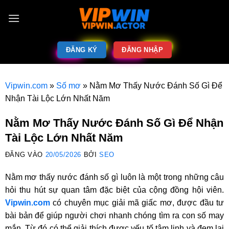
ĐĂNG KÝ
ĐĂNG NHẬP
Vipwin.com
»
Số mơ
»
Nằm Mơ Thấy Nước Đánh Số Gì Để
Nhận Tài Lộc Lớn Nhất Năm
Nằm Mơ Thấy Nước Đánh Số Gì Để Nhận
Tài Lộc Lớn Nhất Năm
ĐĂNG VÀO
20/05/2026
BỞI
SEO
Nằm mơ thấy nước đánh số gì luôn là một trong những câu
hỏi thu hút sự quan tâm đặc biệt của cộng đồng hội viên.
Vipwin.com
có chuyên mục giải mã giấc mơ, được đầu tư
bài bản để giúp người chơi nhanh chóng tìm ra con số may
mắn. Từ đó có thể giải thích được yếu tố tâm linh và đem lại