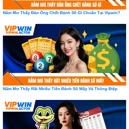
Nằm Mơ Thấy Đàn Ông Chết Đánh Số Gì Chuẩn Tại Vipwin?
Nằm Mơ Thấy Rất Nhiều Tiền Đánh Số Mấy Và Thông Điệp