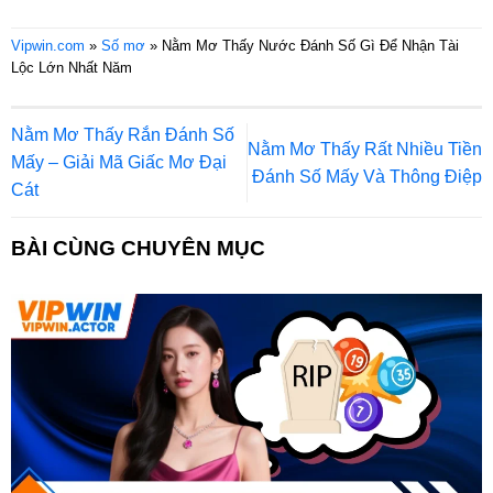
Vipwin.com
»
Số mơ
»
Nằm Mơ Thấy Nước Đánh Số Gì Để Nhận Tài
Lộc Lớn Nhất Năm
Nằm Mơ Thấy Rắn Đánh Số
Nằm Mơ Thấy Rất Nhiều Tiền
Mấy – Giải Mã Giấc Mơ Đại
Đánh Số Mấy Và Thông Điệp
Cát
BÀI CÙNG CHUYÊN MỤC