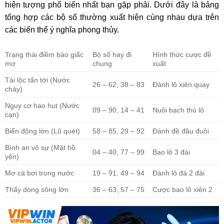
hiện tượng phổ biến nhất bạn gặp phải. Dưới đây là bảng
tổng hợp các bộ số thường xuất hiện cùng nhau dựa trên
các biến thể ý nghĩa phong thủy.
Trạng thái điềm báo giấc
Bộ số hay đi
Hình thức cược đề
mơ
chung
xuất
Tài lộc tấn tới (Nước
26 – 62, 38 – 83
Đánh lô xiên quay
chảy)
Nguy cơ hao hụt (Nước
09 – 90, 14 – 41
Nuôi bạch thủ lô
cạn)
Biến động lớn (Lũ quét)
58 – 85, 29 – 92
Đánh đề đầu đuôi
Bình an vô sự (Mặt hồ
04 – 40, 77 – 99
Bao lô 3 đài
yên)
Mơ cá bơi trong nước
19 – 91, 49 – 94
Đánh lô đá 2 đài
Thấy dòng sông lớn
36 – 63, 57 – 75
Cược bao lô xiên 2