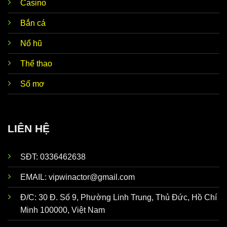
Casino
Bắn cá
Nổ hũ
Thể thao
Số mơ
LIÊN HỆ
SĐT: 0336462638
EMAIL:
vipwinactor@gmail.com
Đ/C: 30 Đ. Số 9, Phường Linh Trung, Thủ Đức, Hồ Chí
Minh 100000, Việt Nam