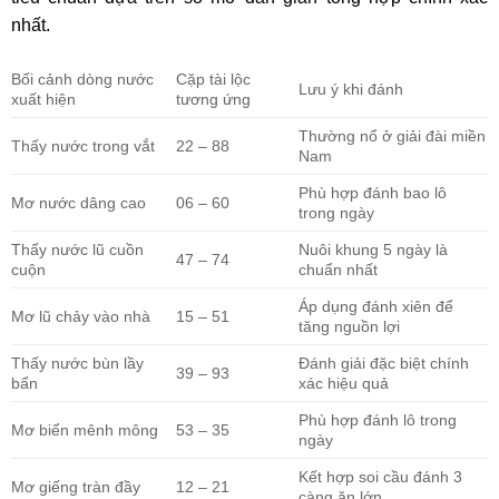
nhất.
Bối cảnh dòng nước
Cặp tài lộc
Lưu ý khi đánh
xuất hiện
tương ứng
Thường nổ ở giải đài miền
Thấy nước trong vắt
22 – 88
Nam
Phù hợp đánh bao lô
Mơ nước dâng cao
06 – 60
trong ngày
Thấy nước lũ cuồn
Nuôi khung 5 ngày là
47 – 74
cuộn
chuẩn nhất
Áp dụng đánh xiên để
Mơ lũ chảy vào nhà
15 – 51
tăng nguồn lợi
Thấy nước bùn lầy
Đánh giải đặc biệt chính
39 – 93
bẩn
xác hiệu quả
Phù hợp đánh lô trong
Mơ biển mênh mông
53 – 35
ngày
Kết hợp soi cầu đánh 3
Mơ giếng tràn đầy
12 – 21
càng ăn lớn