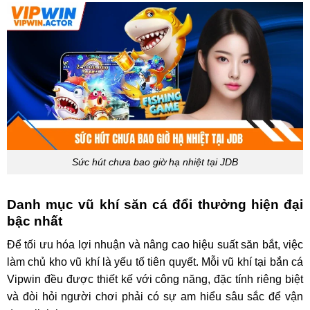
Sức hút chưa bao giờ hạ nhiệt tại JDB
Danh mục vũ khí săn cá đổi thưởng hiện đại
bậc nhất
Để tối ưu hóa lợi nhuận và nâng cao hiệu suất săn bắt, việc
làm chủ kho vũ khí là yếu tố tiên quyết. Mỗi vũ khí tại bắn cá
Vipwin đều được thiết kế với công năng, đặc tính riêng biệt
và đòi hỏi người chơi phải có sự am hiểu sâu sắc để vận