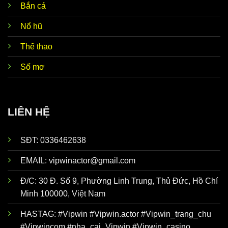
Bắn cá
Nổ hũ
Thể thao
Số mơ
LIÊN HỆ
SĐT: 0336462638
EMAIL:
vipwinactor@gmail.com
Đ/C: 30 Đ. Số 9, Phường Linh Trung, Thủ Đức, Hồ Chí
Minh 100000, Việt Nam
HASTAG: #Vipwin #Vipwin.actor #Vipwin_trang_chu
#Vipwincom #nha_cai_Vipwin #Vipwin_casino