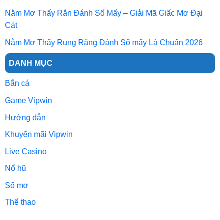
Nằm Mơ Thấy Rắn Đánh Số Mấy – Giải Mã Giấc Mơ Đại
Cát
Nằm Mơ Thấy Rụng Răng Đánh Số mấy Là Chuẩn 2026
DANH MỤC
Bắn cá
Game Vipwin
Hướng dẫn
Khuyến mãi Vipwin
Live Casino
Nổ hũ
Số mơ
Thể thao