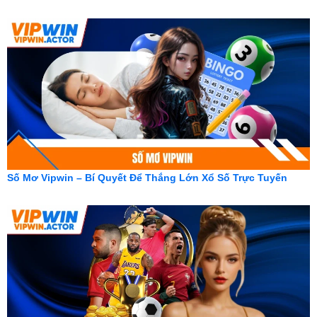
Số Mơ Vipwin – Bí Quyết Để Thắng Lớn Xổ Số Trực Tuyến