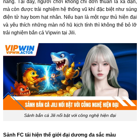
năng. Tại đây, người chơi không chỉ đơn thuần là xả đạn,
mà còn được trải nghiệm hệ thống vũ khí đặc biệt như súng
điện tử hay bom hạt nhân. Nếu bạn là một ngư thủ hiện đại
và yêu thích những màn nổ hũ kịch tính thì không thể bỏ lỡ
trải nghiệm bắn cá Vipwin tại Jili.
Sảnh bắn cá Jili nổi bật với công nghệ hiện đại
Sảnh FC tái hiện thế giới đại dương đa sắc màu