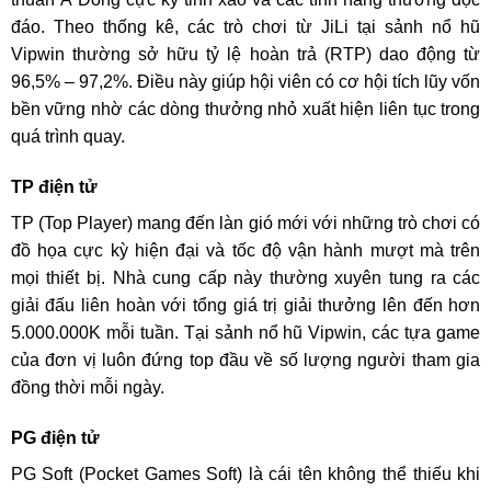
đáo. Theo thống kê, các trò chơi từ JiLi tại sảnh nổ hũ
Vipwin thường sở hữu tỷ lệ hoàn trả (RTP) dao động từ
96,5% – 97,2%. Điều này giúp hội viên có cơ hội tích lũy vốn
bền vững nhờ các dòng thưởng nhỏ xuất hiện liên tục trong
quá trình quay.
TP điện tử
TP (Top Player) mang đến làn gió mới với những trò chơi có
đồ họa cực kỳ hiện đại và tốc độ vận hành mượt mà trên
mọi thiết bị. Nhà cung cấp này thường xuyên tung ra các
giải đấu liên hoàn với tổng giá trị giải thưởng lên đến hơn
5.000.000K mỗi tuần. Tại sảnh nổ hũ Vipwin, các tựa game
của đơn vị luôn đứng top đầu về số lượng người tham gia
đồng thời mỗi ngày.
PG điện tử
PG Soft (Pocket Games Soft) là cái tên không thể thiếu khi