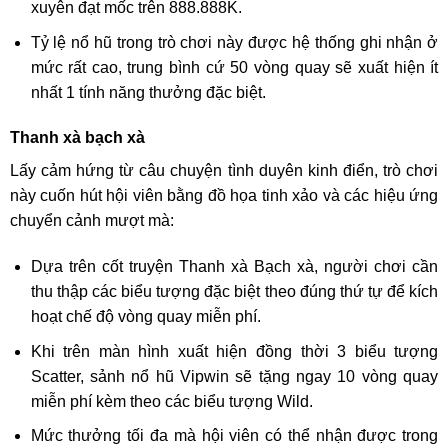
xuyên đạt mốc trên 888.888K.
Tỷ lệ nổ hũ trong trò chơi này được hệ thống ghi nhận ở
mức rất cao, trung bình cứ 50 vòng quay sẽ xuất hiện ít
nhất 1 tính năng thưởng đặc biệt.
Thanh xà bạch xà
Lấy cảm hứng từ câu chuyện tình duyên kinh điển, trò chơi
này cuốn hút hội viên bằng đồ họa tinh xảo và các hiệu ứng
chuyển cảnh mượt mà:
Dựa trên cốt truyện Thanh xà Bạch xà, người chơi cần
thu thập các biểu tượng đặc biệt theo đúng thứ tự để kích
hoạt chế độ vòng quay miễn phí.
Khi trên màn hình xuất hiện đồng thời 3 biểu tượng
Scatter, sảnh nổ hũ Vipwin sẽ tặng ngay 10 vòng quay
miễn phí kèm theo các biểu tượng Wild.
Mức thưởng tối đa mà hội viên có thể nhận được trong