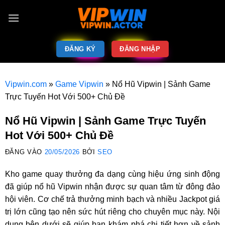
ĐĂNG KÝ
ĐĂNG NHẬP
Vipwin.com
»
Game Vipwin
»
Nổ Hũ Vipwin | Sảnh Game
Trực Tuyến Hot Với 500+ Chủ Đề
Nổ Hũ Vipwin | Sảnh Game Trực Tuyến
Hot Với 500+ Chủ Đề
ĐĂNG VÀO
20/05/2026
BỞI
SEO
Kho game quay thưởng đa dạng cùng hiệu ứng sinh động
đã giúp nổ hũ Vipwin nhận được sự quan tâm từ đông đảo
hội viên. Cơ chế trả thưởng minh bạch và nhiều Jackpot giá
trị lớn cũng tạo nên sức hút riêng cho chuyên mục này. Nội
dung bên dưới sẽ giúp bạn khám phá chi tiết hơn về sảnh