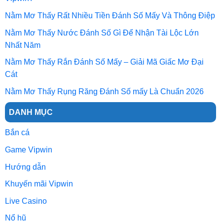
Nằm Mơ Thấy Rất Nhiều Tiền Đánh Số Mấy Và Thông Điệp
Nằm Mơ Thấy Nước Đánh Số Gì Để Nhận Tài Lộc Lớn
Nhất Năm
Nằm Mơ Thấy Rắn Đánh Số Mấy – Giải Mã Giấc Mơ Đại
Cát
Nằm Mơ Thấy Rụng Răng Đánh Số mấy Là Chuẩn 2026
DANH MỤC
Bắn cá
Game Vipwin
Hướng dẫn
Khuyến mãi Vipwin
Live Casino
Nổ hũ