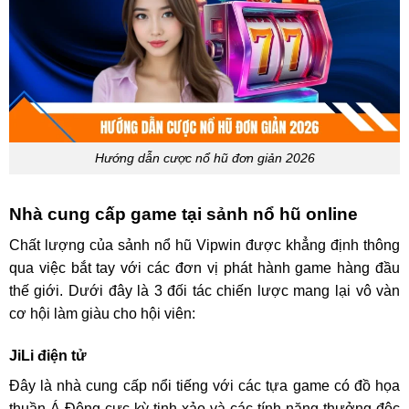
Hướng dẫn cược nổ hũ đơn giản 2026
Nhà cung cấp game tại sảnh nổ hũ online
Chất lượng của sảnh nổ hũ Vipwin được khẳng định thông
qua việc bắt tay với các đơn vị phát hành game hàng đầu
thế giới. Dưới đây là 3 đối tác chiến lược mang lại vô vàn
cơ hội làm giàu cho hội viên:
JiLi điện tử
Đây là nhà cung cấp nổi tiếng với các tựa game có đồ họa
thuần Á Đông cực kỳ tinh xảo và các tính năng thưởng độc