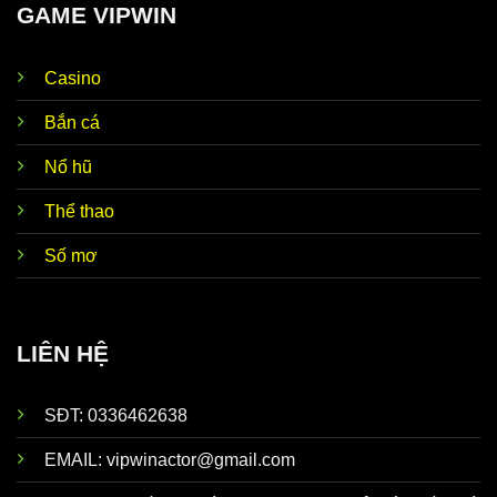
GAME VIPWIN
Casino
Bắn cá
Nổ hũ
Thể thao
Số mơ
LIÊN HỆ
SĐT: 0336462638
EMAIL:
vipwinactor@gmail.com