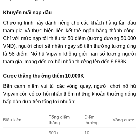
Khuyến mãi nạp đầu
Chương trình này dành riêng cho các khách hàng lần đầu
tham gia và thực hiện liên kết thẻ ngân hàng thành công.
Chỉ với mức nạp tối thiểu từ 50 điểm (tương đương 50.000
VNĐ), người chơi sẽ nhận ngay số tiền thưởng tương ứng
là 58 điểm. Nổ hũ Vipwin không giới hạn số lượng người
tham gia, mang đến cơ hội nhận thưởng lên đến 8.888K.
Cược thắng thưởng thêm 10.000K
Bên cạnh niềm vui từ các vòng quay, người chơi nổ hũ
Vipwin còn có cơ hội nhận thêm những khoản thưởng nóng
hấp dẫn dựa trên tổng lợi nhuận:
Tổng điểm
Điểm
Điều kiện
Vòng cược
thắng
thưởng
500+
10