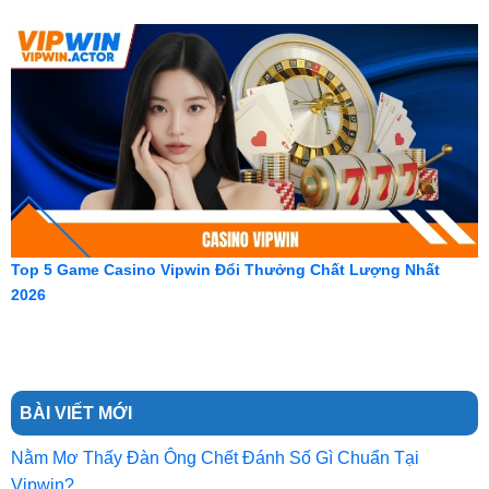
Top 5 Game Casino Vipwin Đổi Thưởng Chất Lượng Nhất
2026
BÀI VIẾT MỚI
Nằm Mơ Thấy Đàn Ông Chết Đánh Số Gì Chuẩn Tại
Vipwin?