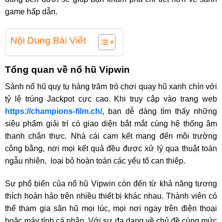
game hấp dẫn.
Nội Dung Bài Viết
Tổng quan về nổ hũ Vipwin
Sảnh nổ hũ quy tụ hàng trăm trò chơi quay hũ xanh chín với
tỷ lệ trúng Jackpot cực cao. Khi truy cập vào trang web
https://champions-film.ch/
, bạn dễ dàng tìm thấy những
siêu phẩm giải trí có giao diện bắt mắt cùng hệ thống âm
thanh chân thực. Nhà cái cam kết mang đến môi trường
công bằng, nơi mọi kết quả đều được xử lý qua thuật toán
ngẫu nhiên, loại bỏ hoàn toàn các yếu tố can thiệp.
Sự phổ biến của nổ hũ Vipwin còn đến từ khả năng tương
thích hoàn hảo trên nhiều thiết bị khác nhau. Thành viên có
thể tham gia săn hũ mọi lúc, mọi nơi ngay trên điện thoại
hoặc máy tính cá nhân. Với sự đa dạng về chủ đề cùng mức