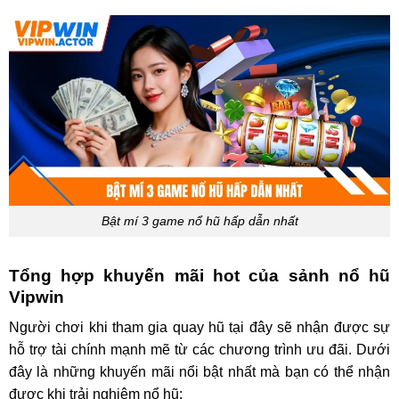
Bật mí 3 game nổ hũ hấp dẫn nhất
Tổng hợp khuyến mãi hot của sảnh nổ hũ
Vipwin
Người chơi khi tham gia quay hũ tại đây sẽ nhận được sự
hỗ trợ tài chính mạnh mẽ từ các chương trình ưu đãi. Dưới
đây là những khuyến mãi nổi bật nhất mà bạn có thể nhận
được khi trải nghiệm nổ hũ: