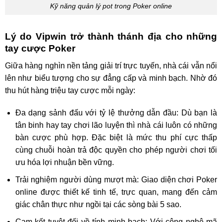
Kỹ năng quản lý pot trong Poker online
Lý do Vipwin trở thành thánh địa cho những
tay cược Poker
Giữa hàng nghìn nền tảng giải trí trực tuyến, nhà cái vẫn nổi
lên như biểu tượng cho sự đẳng cấp và minh bạch. Nhờ đó
thu hút hàng triệu tay cược mỗi ngày:
Đa dạng sảnh đấu với tỷ lệ thưởng dẫn đầu: Dù bạn là
tân binh hay tay chơi lão luyện thì nhà cái luôn có những
bàn cược phù hợp. Đặc biệt là mức thu phí cực thấp
cùng chuỗi hoàn trả độc quyền cho phép người chơi tối
ưu hóa lợi nhuận bền vững.
Trải nghiệm người dùng mượt mà: Giao diện chơi Poker
online được thiết kế tinh tế, trực quan, mang đến cảm
giác chân thực như ngồi tại các sòng bài 5 sao.
Cam kết tuyệt đối về tính minh bạch: Với công nghệ mã