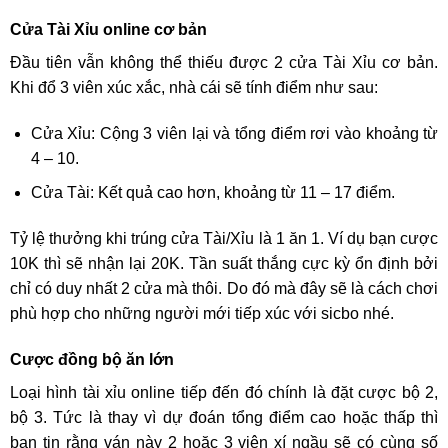
Cửa Tài Xỉu online cơ bản
Đầu tiên vẫn không thể thiếu được 2 cửa Tài Xỉu cơ bản.
Khi đổ 3 viên xúc xắc, nhà cái sẽ tính điểm như sau:
Cửa Xỉu: Cộng 3 viên lại và tổng điểm rơi vào khoảng từ
4 – 10.
Cửa Tài: Kết quả cao hơn, khoảng từ 11 – 17 điểm.
Tỷ lệ thưởng khi trúng cửa Tài/Xỉu là 1 ăn 1. Ví dụ bạn cược
10K thì sẽ nhận lại 20K. Tần suất thắng cực kỳ ổn định bởi
chỉ có duy nhất 2 cửa mà thôi. Do đó mà đây sẽ là cách chơi
phù hợp cho những người mới tiếp xúc với sicbo nhé.
Cược đồng bộ ăn lớn
Loại hình tài xỉu online tiếp đến đó chính là đặt cược bộ 2,
bộ 3. Tức là thay vì dự đoán tổng điểm cao hoặc thấp thì
bạn tin rằng ván này 2 hoặc 3 viên xí ngầu sẽ có cùng số