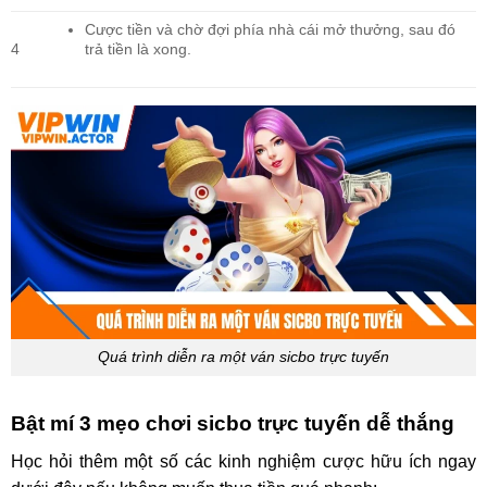
Cược tiền và chờ đợi phía nhà cái mở thưởng, sau đó
4
trả tiền là xong.
Quá trình diễn ra một ván sicbo trực tuyến
Bật mí 3 mẹo chơi sicbo trực tuyến dễ thắng
Học hỏi thêm một số các kinh nghiệm cược hữu ích ngay