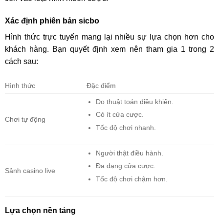
Xác định phiên bản sicbo
Hình thức trực tuyến mang lại nhiều sự lựa chọn hơn cho
khách hàng. Bạn quyết định xem nên tham gia 1 trong 2
cách sau:
Hình thức
Đặc điểm
Do thuật toán điều khiển.
Có ít cửa cược.
Chơi tự động
Tốc độ chơi nhanh.
Người thật điều hành.
Đa dạng cửa cược.
Sảnh casino live
Tốc độ chơi chậm hơn.
Lựa chọn nền tảng