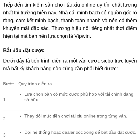
Tiếp đến tìm kiếm sân chơi tài xỉu online uy tín, chất lượng
nhất thị trường hiện nay. Nhà cái minh bạch có nguồn gốc rõ
ràng, cam kết minh bạch, thanh toán nhanh và nên có thêm
khuyến mãi đặc sắc. Thương hiệu nổi tiếng nhất thời điểm
hiện tại mà bạn nên lựa chọn là Vipwin.
Bắt đầu đặt cược
Dưới đây là tiến trình diễn ra một ván cược sicbo trực tuyến
mà bất kỳ khách hàng nào cũng cần phải biết được:
Bước
Quy trình diễn ra
Lựa chọn bàn có mức cược phù hợp với tài chính đang
1
sở hữu.
Thay đổi mức tiền chơi tài xỉu online trong từng ván.
2
Đợi hệ thống hoặc dealer xóc xong để bắt đầu đặt cược.
3