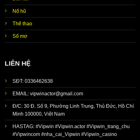
Nổ hũ
Thể thao
Số mơ
LIÊN HỆ
SĐT: 0336462638
EMAIL:
vipwinactor@gmail.com
Đ/C: 30 Đ. Số 9, Phường Linh Trung, Thủ Đức, Hồ Chí
Minh 100000, Việt Nam
HASTAG: #Vipwin #Vipwin.actor #Vipwin_trang_chu
#Vipwincom #nha_cai_Vipwin #Vipwin_casino