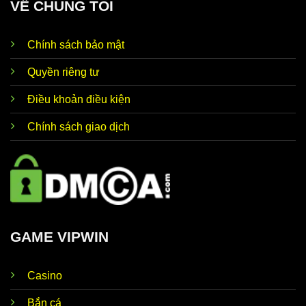
VỀ CHÚNG TÔI
Chính sách bảo mật
Quyền riêng tư
Điều khoản điều kiện
Chính sách giao dịch
GAME VIPWIN
Casino
Bắn cá