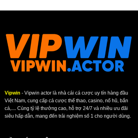
Vipwin
- Vipwin actor là nhà cái cá cược uy tín hàng đầu
Việt Nam, cung cấp cá cược thể thao, casino, nổ hũ, bắn
cá,.... Cùng tỷ lệ thưởng cao, hỗ trợ 24/7 và nhiều ưu đãi
siêu hấp dẫn, mang đến trải nghiệm số 1 cho người dùng.