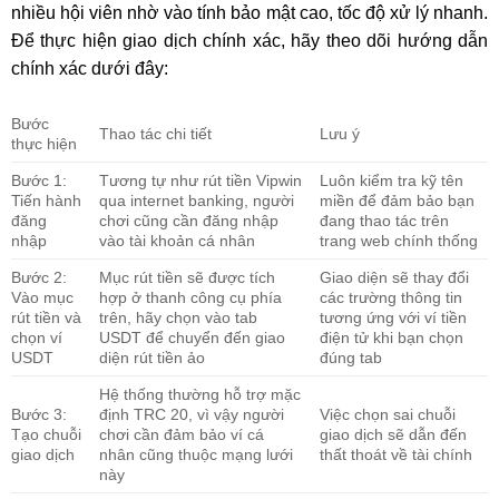
nhiều hội viên nhờ vào tính bảo mật cao, tốc độ xử lý nhanh.
Để thực hiện giao dịch chính xác, hãy theo dõi hướng dẫn
chính xác dưới đây:
Bước
Thao tác chi tiết
Lưu ý
thực hiện
Bước 1:
Tương tự như rút tiền Vipwin
Luôn kiểm tra kỹ tên
Tiến hành
qua internet banking, người
miền để đảm bảo bạn
đăng
chơi cũng cần đăng nhập
đang thao tác trên
nhập
vào tài khoản cá nhân
trang web chính thống
Bước 2:
Mục rút tiền sẽ được tích
Giao diện sẽ thay đổi
Vào mục
hợp ở thanh công cụ phía
các trường thông tin
rút tiền và
trên, hãy chọn vào tab
tương ứng với ví tiền
chọn ví
USDT để chuyển đến giao
điện tử khi bạn chọn
USDT
diện rút tiền ảo
đúng tab
Hệ thống thường hỗ trợ mặc
Bước 3:
định TRC 20, vì vậy người
Việc chọn sai chuỗi
Tạo chuỗi
chơi cần đảm bảo ví cá
giao dịch sẽ dẫn đến
giao dịch
nhân cũng thuộc mạng lưới
thất thoát về tài chính
này