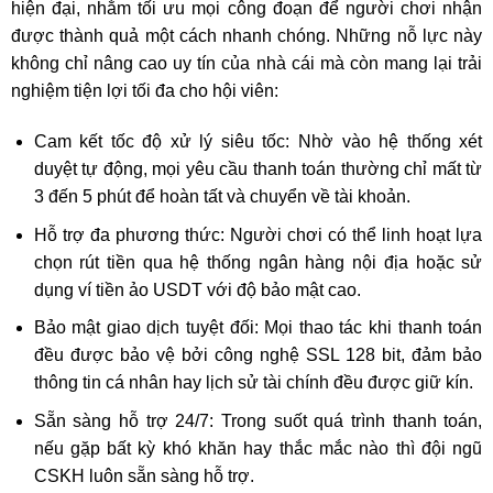
hiện đại, nhằm tối ưu mọi công đoạn để người chơi nhận
được thành quả một cách nhanh chóng. Những nỗ lực này
không chỉ nâng cao uy tín của nhà cái mà còn mang lại trải
nghiệm tiện lợi tối đa cho hội viên:
Cam kết tốc độ xử lý siêu tốc: Nhờ vào hệ thống xét
duyệt tự động, mọi yêu cầu thanh toán thường chỉ mất từ
3 đến 5 phút để hoàn tất và chuyển về tài khoản.
Hỗ trợ đa phương thức: Người chơi có thể linh hoạt lựa
chọn rút tiền qua hệ thống ngân hàng nội địa hoặc sử
dụng ví tiền ảo USDT với độ bảo mật cao.
Bảo mật giao dịch tuyệt đối: Mọi thao tác khi thanh toán
đều được bảo vệ bởi công nghệ SSL 128 bit, đảm bảo
thông tin cá nhân hay lịch sử tài chính đều được giữ kín.
Sẵn sàng hỗ trợ 24/7: Trong suốt quá trình thanh toán,
nếu gặp bất kỳ khó khăn hay thắc mắc nào thì đội ngũ
CSKH luôn sẵn sàng hỗ trợ.