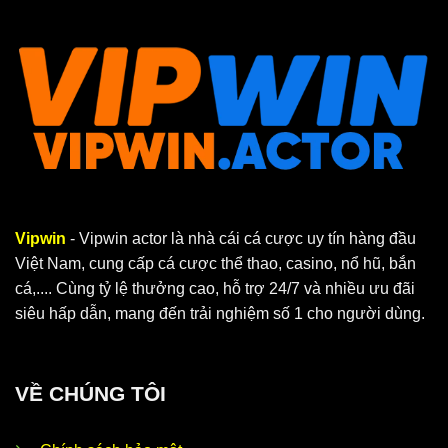
Vipwin
- Vipwin actor là nhà cái cá cược uy tín hàng đầu
Việt Nam, cung cấp cá cược thể thao, casino, nổ hũ, bắn
cá,.... Cùng tỷ lệ thưởng cao, hỗ trợ 24/7 và nhiều ưu đãi
siêu hấp dẫn, mang đến trải nghiệm số 1 cho người dùng.
VỀ CHÚNG TÔI