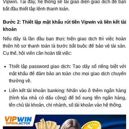
Vipwin. Tại đây, hệ thống sẽ tải giao diện giao dịch để bạn
bắt đầu thiết lập lệnh thanh toán.
Bước 2: Thiết lập mật khẩu rút tiền Vipwin và liên kết tài
khoản
Nếu đây là lần đầu bạn thực hiện giao dịch thì việc hoàn
thiện hồ sơ thanh toán là bước bắt buộc để bảo vệ tài sản.
Cụ thể, hội viên cần hoàn tất việc:
Thiết lập password giao dịch: Tạo dãy số riêng biệt với
mật khẩu để đảm bảo an toàn cho mọi giao dịch chuyển
thưởng về.
Liên kết tài khoản banking: Nhấn vào ô thêm ngân hàng
(hình tòa nhà có dấu cộng) để bổ sung tên ngân hàng,
tên chủ tài khoản, chi nhánh, số tài khoản vào hệ thống.