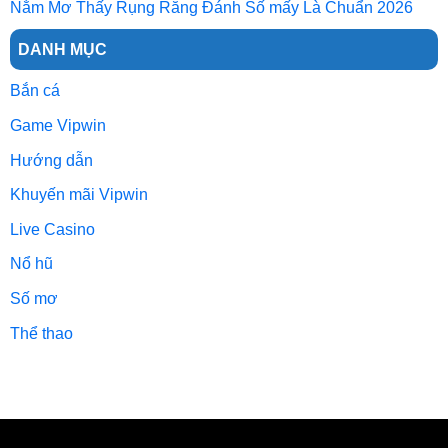
Nằm Mơ Thấy Rụng Răng Đánh Số mấy Là Chuẩn 2026
DANH MỤC
Bắn cá
Game Vipwin
Hướng dẫn
Khuyến mãi Vipwin
Live Casino
Nổ hũ
Số mơ
Thể thao