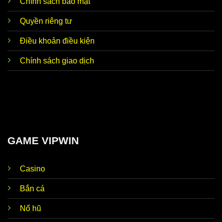
Chính sách bảo mật
Quyền riêng tư
Điều khoản điều kiện
Chính sách giao dịch
GAME VIPWIN
Casino
Bắn cá
Nổ hũ