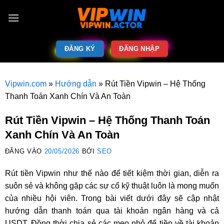
ĐĂNG KÝ
ĐĂNG NHẬP
Vipwin.com
»
Hướng dẫn
»
Rút Tiền Vipwin – Hệ Thống
Thanh Toán Xanh Chín Và An Toàn
Rút Tiền Vipwin – Hệ Thống Thanh Toán
Xanh Chín Và An Toàn
ĐĂNG VÀO
20/05/2026
BỞI
SEO
Rút tiền Vipwin như thế nào để tiết kiệm thời gian, diễn ra
suôn sẻ và không gặp các sự cố kỹ thuật luôn là mong muốn
của nhiều hội viên. Trong bài viết dưới đây sẽ cập nhật
hướng dẫn thanh toán qua tài khoản ngân hàng và cả
USDT. Đồng thời chia sẻ các mẹo nhỏ để tiền về tài khoản