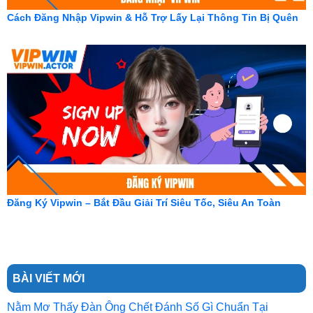
Cách Đăng Nhập Vipwin & Hỗ Trợ Lấy Lại Thông Tin Bị Quên
Đăng Ký Vipwin – Bắt Đầu Giải Trí Siêu Tốc, Siêu An Toàn
BÀI VIẾT MỚI
Nằm Mơ Thấy Đàn Ông Chết Đánh Số Gì Chuẩn Tại