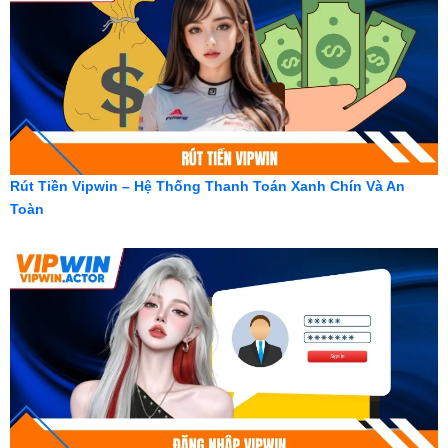
Rút Tiền Vipwin – Hệ Thống Thanh Toán Xanh Chín Và An
Toàn