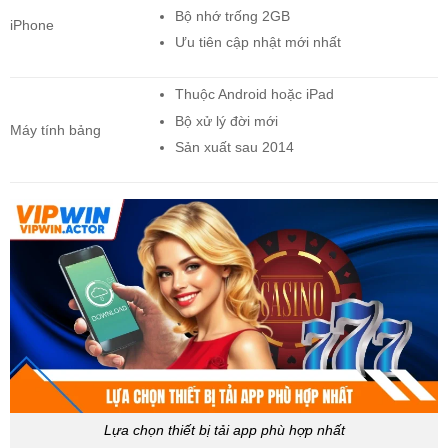
Bộ nhớ trống 2GB
iPhone
Ưu tiên cập nhật mới nhất
Thuộc Android hoặc iPad
Bộ xử lý đời mới
Máy tính bảng
Sản xuất sau 2014
Lựa chọn thiết bị tải app phù hợp nhất