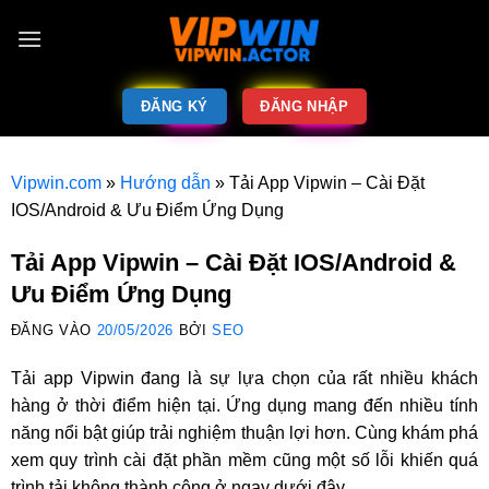
ĐĂNG KÝ
ĐĂNG NHẬP
Vipwin.com
»
Hướng dẫn
»
Tải App Vipwin – Cài Đặt
IOS/Android & Ưu Điểm Ứng Dụng
Tải App Vipwin – Cài Đặt IOS/Android &
Ưu Điểm Ứng Dụng
ĐĂNG VÀO
20/05/2026
BỞI
SEO
Tải app Vipwin đang là sự lựa chọn của rất nhiều khách
hàng ở thời điểm hiện tại. Ứng dụng mang đến nhiều tính
năng nổi bật giúp trải nghiệm thuận lợi hơn. Cùng khám phá
xem quy trình cài đặt phần mềm cũng một số lỗi khiến quá
trình tải không thành công ở ngay dưới đây.